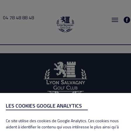
04 78 48 88 48
Larretche 2024-02-04 07:00 → 2024-02-04 20:00
LES COOKIES GOOGLE ANALYTICS
ADRESSE
Adresse : 100, Rue des Granges
Ce site utilise des cookies de Google Analytics. Ces cookies nous
69890 La Tour de Salvagny
aident à identifier le contenu qui vous intéresse le plus ainsi qu'à
Tél : 04 78 48 88 48