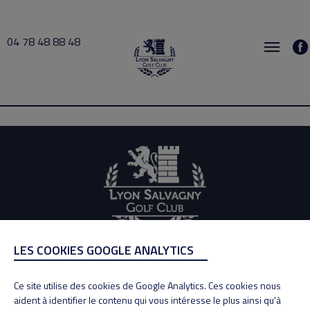
04 78 48 88 48
LOUPI 2021-01-30 09:00 → 2021-01-30 09:30
LES COOKIES GOOGLE ANALYTICS
ADRESSE
Adresse : 100, Rue des Granges
Ce site utilise des cookies de Google Analytics. Ces cookies nous
69890 La Tour de Salvagny
aident à identifier le contenu qui vous intéresse le plus ainsi qu'à
Tél : 04 78 48 88 48