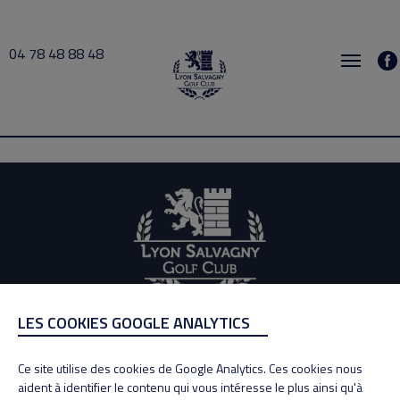
04 78 48 88 48
mirguet 2024-09-03 09:30 → 2024-09-03 10:00
LES COOKIES GOOGLE ANALYTICS
ADRESSE
Adresse : 100, Rue des Granges
Ce site utilise des cookies de Google Analytics. Ces cookies nous
69890 La Tour de Salvagny
aident à identifier le contenu qui vous intéresse le plus ainsi qu'à
Tél : 04 78 48 88 48