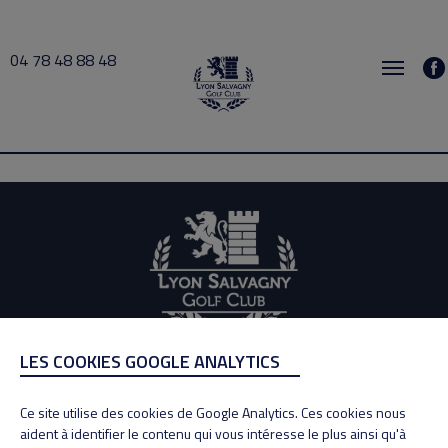
04 78 48 88 48
OLLIER 2021-03-04 14:30 → 2021-03-04 15:30
LES COOKIES GOOGLE ANALYTICS
ADRESSE
Adresse : 100, Rue des Granges
Ce site utilise des cookies de Google Analytics. Ces cookies nous
69890 La Tour de Salvagny
aident à identifier le contenu qui vous intéresse le plus ainsi qu'à
Tél : 04 78 48 88 48