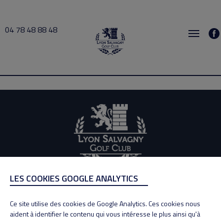
04 78 48 88 48
OLLIER 2021-03-09 14:30 → 2021-03-09 15:00
LES COOKIES GOOGLE ANALYTICS
ADRESSE
Adresse : 100, Rue des Granges
Ce site utilise des cookies de Google Analytics. Ces cookies nous
69890 La Tour de Salvagny
aident à identifier le contenu qui vous intéresse le plus ainsi qu'à
Tél : 04 78 48 88 48