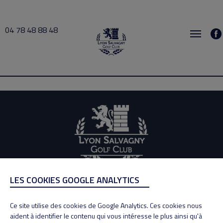
04 78 48 88 48
Rianda 2024-10-07 09:00 → 2024-10-07 11:00
LES COOKIES GOOGLE ANALYTICS
ADRESSE
Adresse : 100, Rue des Granges
Ce site utilise des cookies de Google Analytics. Ces cookies nous
69890 La Tour de Salvagny
aident à identifier le contenu qui vous intéresse le plus ainsi qu'à
Tél : 04 78 48 88 48