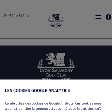
04 78 48 88 48
Scarpa 2020-12-12 12:00 → 2020-12-12 13:00
LES COOKIES GOOGLE ANALYTICS
ADRESSE
Adresse : 100, Rue des Granges
Ce site utilise des cookies de Google Analytics. Ces cookies nous
69890 La Tour de Salvagny
aident à identifier le contenu qui vous intéresse le plus ainsi qu'à
Tél : 04 78 48 88 48